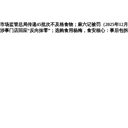
市场监管总局传递45批次不及格食物；麻六记被罚（2025年1
鼻村涉事门店回应“反向抹零”；选购食用杨梅，食安核心：事后