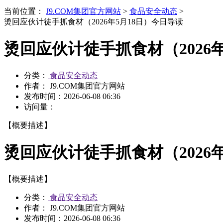
当前位置：
J9.COM集团官方网站
>
食品安全动态
>
烫回应伙计徒手抓食材（2026年5月18日）今日导读
烫回应伙计徒手抓食材（2026
分类：
食品安全动态
作者： J9.COM集团官方网站
发布时间：
2026-06-08 06:36
访问量：
【概要描述】
烫回应伙计徒手抓食材（2026
【概要描述】
分类：
食品安全动态
作者： J9.COM集团官方网站
发布时间：
2026-06-08 06:36