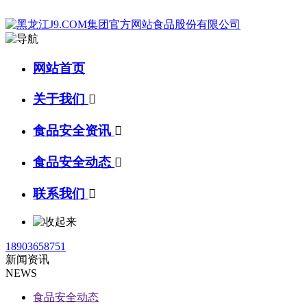
网站首页
关于我们

食品安全资讯

食品安全动态

联系我们

18903658751
新闻资讯
NEWS
食品安全动态