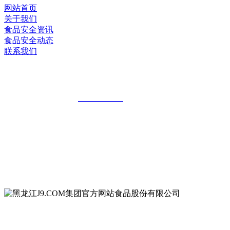
网站首页
关于我们
食品安全资讯
食品安全动态
联系我们
黑龙江J9.COM集团官方网站食品股份有
全国统一客服热线：
18903658751
地址：哈尔滨南岗区红旗满族乡科技园区
地址：双城经济技术开发区娃哈哈路6号
地址：黑龙江萝北县宝泉岭二九0公路一号
地址：黑龙江省延寿县工业园区北泰山路5号