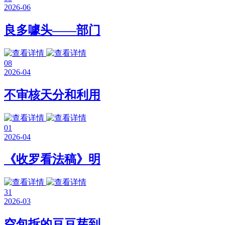
2026-06
良多噱头——部门
08
2026-04
不审核天分和利用
01
2026-04
《收罗看法稿》明
31
2026-03
空包拆的豆豆芽到