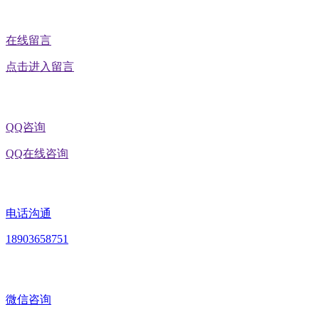
在线留言
点击进入留言
QQ咨询
QQ在线咨询
电话沟通
18903658751
微信咨询