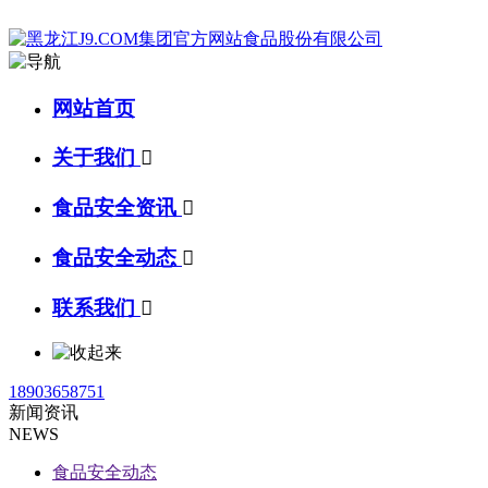
网站首页
关于我们

食品安全资讯

食品安全动态

联系我们

18903658751
新闻资讯
NEWS
食品安全动态