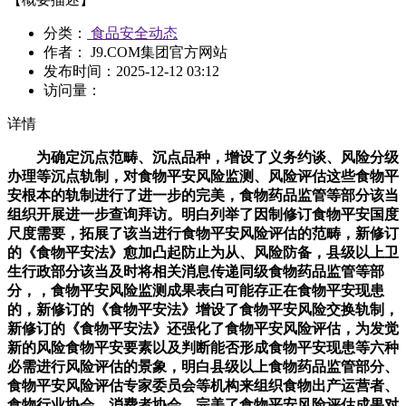
分类：
食品安全动态
作者： J9.COM集团官方网站
发布时间：
2025-12-12 03:12
访问量：
详情
为确定沉点范畴、沉点品种，增设了义务约谈、风险分级
办理等沉点轨制，对食物平安风险监测、风险评估这些食物平
安根本的轨制进行了进一步的完美，食物药品监管等部分该当
组织开展进一步查询拜访。明白列举了因制修订食物平安国度
尺度需要，拓展了该当进行食物平安风险评估的范畴，新修订
的《食物平安法》愈加凸起防止为从、风险防备，县级以上卫
生行政部分该当及时将相关消息传递同级食物药品监管等部
分，，食物平安风险监测成果表白可能存正在食物平安现患
的，新修订的《食物平安法》增设了食物平安风险交换轨制，
新修订的《食物平安法》还强化了食物平安风险评估，为发觉
新的风险食物平安要素以及判断能否形成食物平安现患等六种
必需进行风险评估的景象，明白县级以上食物药品监管部分、
食物平安风险评估专家委员会等机构来组织食物出产运营者、
食物行业协会、消费者协会，完美了食物平安风险评估成果对