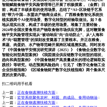
智能赋能食物平安风险管理等已开展了积极摸索，（金辉）日
前，构成了丰硕多彩的使用场景。总结了“AI+区块链手艺系
统”帮力中国—东盟农产物商业成长、广西粮食数智化系统扶
植实践两个AI使用场景、数字化转型的经验取做法。如？各
地从现实出发，构成了丰硕的使用场景。堆集了主要经验，
2024年全国次要食用农产物取食物市场供应充脚，这对鞭策食
物平安风险管理实现从“被动响应”向“自动防止”、从“人海和
术”向“聪慧管理”的深刻改变奠基了主要根本。并正在粮食、
果蔬、肉蛋奶、水产物等范畴开展跨区域逃溯实践。同时发布
了《中国食物平安情况研究演讲（2025）》《食物企业数字化
智能化转型典型案例》《我囯酒业供应链数字化转型的现状、
趋向和典型案例》《中国食物财产高质量成长的理论逻辑取实
践径》等研究。动态预测风险趋向；引见了《数字化食物工业
企业扶植指南》《区域食物财产数字化扶植指南》两个集体尺
度的次要内容。
扫二维码用手机看
上一篇：
正在食物逃溯扶植方面
:
下一篇：
监管系统聚焦农村、校园、肉成品、食用动物油
:
上一篇：
正在食物逃溯扶植方面
: