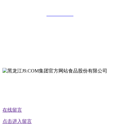
全国统一客服热线：
18903658751
地址：哈尔滨南岗区红旗满族乡科技园区
地址：双城经济技术开发区娃哈哈路6号
地址：黑龙江萝北县宝泉岭二九0公路一号
地址：黑龙江省延寿县工业园区北泰山路5号
公众号二维码
在线留言
点击进入留言