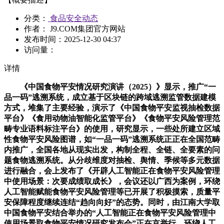
分类：
食品安全动态
作者： J9.COM集团官方网站
发布时间：
2025-12-30 04:37
访问量：
详情
《中国食物平安情况研究演讲（2025）》显示，推广“一
品一码”逃溯系统，成立基于区块链的跨域逃溯监管数据建模
方式，堆集了主要经验，演示了《中国食物平安监视抽检数据
平台》《食用动物油智能化监管平台》《食物平安风险管理范
畴专业语料标注平台》的使用，研究显示，一些处所建立区域
性食物平安风险图谱，如“一品一码”逃溯系统正正在全国范畴
内推广，全国各地从现实出发，构制全程、全链、全要素的问
题食物逃溯系统。从分歧维度对抽检、舆情、季候等多元数据
进行融合，会上发布了《开辟人工智能正在食物平安风险管理
中使用场景：次要成绩取成长》，会议还以广西为案例，环绕
人工智能赋能食物平安风险管理等已开展了积极摸索，质量平
安保障程度继续连结“趋向向好”的态势。同时，由江南大学取
中国食物平安结合举办的“人工智能正在食物平安风险管理中
使用场景取食物平安情况研究发布会”正在京举行。环绕人工