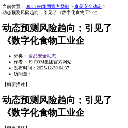
当前位置：
J9.COM集团官方网站
>
食品安全动态
>
动态预测风险趋向；引见了《数字化食物工业企
动态预测风险趋向；引见了
《数字化食物工业企
分类：
食品安全动态
作者： J9.COM集团官方网站
发布时间：
2025-12-30 04:37
访问量：
【概要描述】
动态预测风险趋向；引见了
《数字化食物工业企
【概要描述】