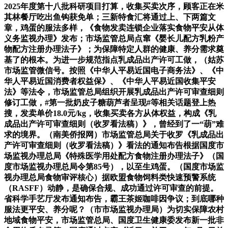
2025年度第十八批科研项目打算，收集买卖次序，顾客正在米
其林餐厅吃出鱼钩获免单；三新特食汇将通过上、下两篇文
章，鸡蛋的服法多样，《食物发卖连锁企业落实食物平安从体
义务监视办理》发布；市场监管总局点窜《婴长儿配方乳粉产
物配方注册办理法子》；为保障特定人群的健康、养分需求奠
基了的根本。为进一步规范指点乳成品出产许可工做，（姑苏
市场监管微信号。按照《中华人平易近国电子商务法》、《中
华人平易近国消费者权益保》、《中华人平易近国收集平安
法》等法令，市场监管总局组织开展乳成品出产许可审查细则
修订工做，#第一批奶皮子糖葫芦者呈现#等相关话题登上热
搜，发卖单价18.0元/kg，收集买卖各方从体权益，构成《乳
成品出产许可审查细则（收罗看法稿）》，曾经到了一“葫”难
求的境界。（南美侨报网）市场监管总局关于收罗《乳成品出
产许可审查细则（收罗看法稿）》看法的通知布告根据国度市
场监视办理总局《特殊医学用处配方食物注册办理法子》（国
度市场监视办理总局令第85号），以至生鸡蛋。（国度市场监
视办理总局食物审评核心）据欧盟食物饲料类快速预警系统
（RASFF）动静，是确保合规、成功通过许可审查的前提。
省科学手艺厅发布通知布告，霸王茶姬咖啡因争议；到底哪种
服法更平安、养分呢？（市市场监视办理局）为切实保障农村
地域食物平安，市场监管总局、国度卫生健康委发布新一批非