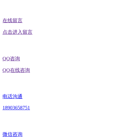
在线留言
点击进入留言
QQ咨询
QQ在线咨询
电话沟通
18903658751
微信咨询