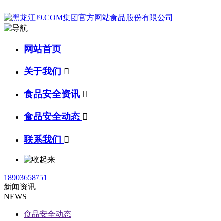
网站首页
关于我们

食品安全资讯

食品安全动态

联系我们

18903658751
新闻资讯
NEWS
食品安全动态