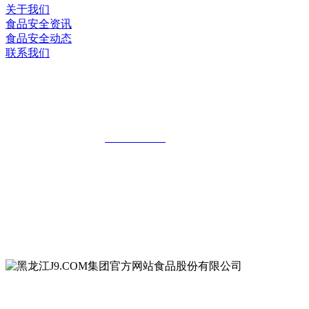
关于我们
食品安全资讯
食品安全动态
联系我们
黑龙江J9.COM集团官方网站食品股份有
限公司
全国统一客服热线：
18903658751
地址：哈尔滨南岗区红旗满族乡科技园区
地址：双城经济技术开发区娃哈哈路6号
地址：黑龙江萝北县宝泉岭二九0公路一号
地址：黑龙江省延寿县工业园区北泰山路5号
公众号二维码