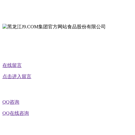
地址：黑龙江省延寿县工业园区北泰山路5号
公众号二维码
在线留言
点击进入留言
QQ咨询
QQ在线咨询