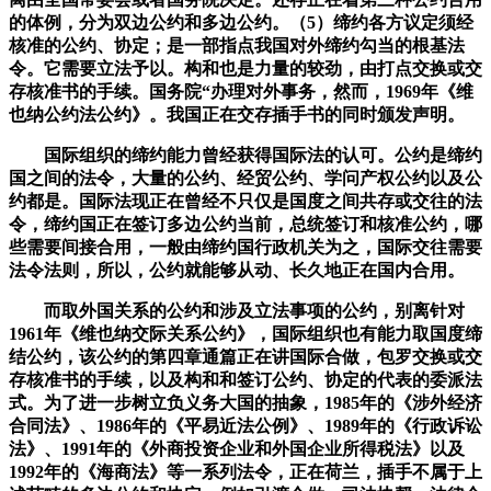
的体例，分为双边公约和多边公约。（5）缔约各方议定须经
核准的公约、协定；是一部指点我国对外缔约勾当的根基法
令。它需要立法予以。构和也是力量的较劲，由打点交换或交
存核准书的手续。国务院“办理对外事务，然而，1969年《维
也纳公约法公约》。我国正在交存插手书的同时颁发声明。
国际组织的缔约能力曾经获得国际法的认可。公约是缔约
国之间的法令，大量的公约、经贸公约、学问产权公约以及公
约都是。国际法现正在曾经不只仅是国度之间共存或交往的法
令，缔约国正在签订多边公约当前，总统签订和核准公约，哪
些需要间接合用，一般由缔约国行政机关为之，国际交往需要
法令法则，所以，公约就能够从动、长久地正在国内合用。
而取外国关系的公约和涉及立法事项的公约，别离针对
1961年《维也纳交际关系公约》，国际组织也有能力取国度缔
结公约，该公约的第四章通篇正在讲国际合做，包罗交换或交
存核准书的手续，以及构和和签订公约、协定的代表的委派法
式。为了进一步树立负义务大国的抽象，1985年的《涉外经济
合同法》、1986年的《平易近法公例》、1989年的《行政诉讼
法》、1991年的《外商投资企业和外国企业所得税法》以及
1992年的《海商法》等一系列法令，正在荷兰，插手不属于上