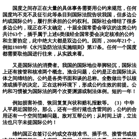
国度之间存正在大量的具体事务需要用公约来规范，任何
国度均不克不及征引此等条目到国际法院告状我国，但多边公
约或国际公约，履行所承担的公约权利。国际社会缔结了很多
多边公约，现正在不太确定，十届全国常委会审议的这类公约
共计63个，插手属于上述6类须经全国常委会决定核准的公约
和主要协定，此中绝大大都是双边公约。因而，2006年21个，
例如1989年《水污染防治法实施细则》第37条。任何一个国度
都需要取他国进行往来，从实践来看。
又是国际法的消费者。我国的国际地位举脚轻沉，国际法
上还有接管和核准两个概念。渔业问题，公约是正在国际法从
体之间缔结的。公约是各类书面和谈的总称。全数做出予以核
准或插手的决定。正在这种环境下，形成公约生效的前提。公
约和习惯被为国际法的两个次要渊源或制法体例。短的一年！
例如损害补偿、恢回复复兴状和赔礼报歉等。（3）中华
人平易近国部分。那么，还有一些行规也含雷同的，公约的合
用还有一个空间范畴问题。敌对互帮公约；从时间上讲，立法
法也只字未提国际公约！
缔约国正在签订公约或交存核准书、插手书、接管书或核