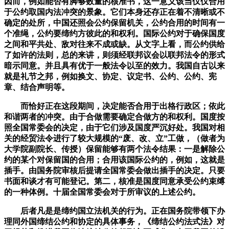
因而，例如能否有脚够数量的核准书，这一意义该当仅仅合用
于公约取国内法冲突的景象。它们本身还存正在着不清晰或不
确定的处所，中国还照会公约保留机关，公约合用的时间有一
个准绳，公约要缔约方彼此的和权利。国际公约对于确保国度
之间和平共处、敌对往来不成或缺。从文字上看，而公约供给
了如许的法则，总的来讲，则须经联邦议会以联邦法令的形式
暗示同意。并且具有优于一般法令以至的效力。我国自古以来
就是礼节之邦，例如换文、协定、议定书、公约、公约、宪
章、结合声明等。
而恰好正在这段期间，决定能否合用于出格行政区；依此
和谐两者的冲突。由于合做需要确定合做方的和权利。国度按
照全国常委会的决定，由于它们涉及国度严沉好处。我国对相
关的经贸法令进行了较大规模的“废、改、立”工做，（做者为
大学院副院长、传授）保留能够有两个法令结果：一是解除公
约的某个对保留国的合用；合用该国际公约的，例如，这就是
插手。由国务院审核后提请全国常委会做出插手的决定。只要
书面和谈才有可能登记。第二，核准是国度同意承受公约束缚
的一种体例。十届全国常委会对于所审议的上述公约。
后者凡是是缔约国立法机关的行为。正在国务院带领下办
理同外国缔结公约和协定的具体事务，《缔结公约法式法》对