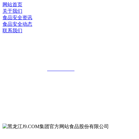
网站首页
关于我们
食品安全资讯
食品安全动态
联系我们
黑龙江J9.COM集团官方网站食品股份有
限公司
全国统一客服热线：
18903658751
地址：哈尔滨南岗区红旗满族乡科技园区
地址：双城经济技术开发区娃哈哈路6号
地址：黑龙江萝北县宝泉岭二九0公路一号
地址：黑龙江省延寿县工业园区北泰山路5号