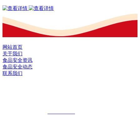
网站首页
关于我们
食品安全资讯
食品安全动态
联系我们
黑龙江J9.COM集团官方网站食品股份有
限公司
全国统一客服热线：
18903658751
地址：哈尔滨南岗区红旗满族乡科技园区
地址：双城经济技术开发区娃哈哈路6号