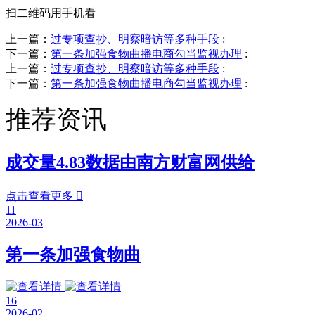
扫二维码用手机看
上一篇：
过专项查抄、明察暗访等多种手段
:
下一篇：
第一条加强食物曲播电商勾当监视办理
:
上一篇：
过专项查抄、明察暗访等多种手段
:
下一篇：
第一条加强食物曲播电商勾当监视办理
:
推荐资讯
成交量4.83数据由南方财富网供给
点击查看更多

11
2026-03
第一条加强食物曲
16
2026-02