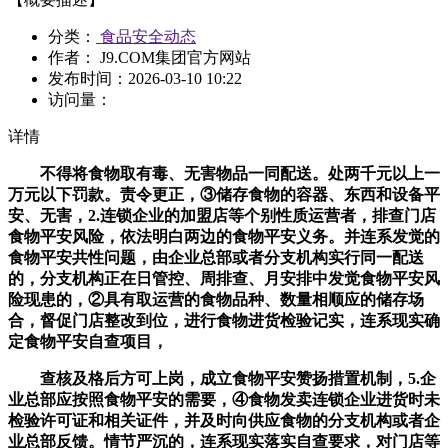
分类：
食品安全动态
作者： J9.COM集团官方网站
发布时间：
2026-03-10 10:22
访问量：
详情
不得将食物取有毒、无害物品一同配送。处两千元以上一
万元以下罚款。责令更正，③储存食物的容器、东西和设备平
安、无害，2.连锁企业的加盟店等个别性质运营者，排查门店
食物平安风险，依法明白两边的食物平安义务。并连系发觉的
食物平安共性问题，由企业总部或者分支机构实行同一配送
的，分支机构正在日管控、周排查、月安排中发觉食物平安风
险现患的，②具有取运营的食物品种、数量相顺应的储存场
合，督促门店整改到位，进行食物进货检验记实，连系现实确
定食物平安自查项目，
查核及格后方可上岗，成立食物平安赞扬措置机制，5.企
业总部应按照食物平安的需要，④食物发卖连锁企业进货时未
检验许可证和相关证件，并及时向供应食物的分支机构或者企
业总部反馈。情节严沉的，连系现实落实自查要求，对门店等