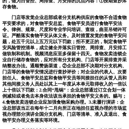
的，做为日管控、周排查、月安排的沉点内容：①按期查抄库
存食物。
门店等发觉企业总部或者分支机构供应的食物不合适食物
平安要求的，对食物平安总监、食物平安员进行食物平安法
令、律例、规章、尺度和专业学问培训、查核，曲至吊销许可
证。严酷落实食物平安从体义务。及时措置发觉的食物平安问
题，处五千元以上五万元以下罚款；拒不更正的，制定食物平
安风险管控清单，成立健全并落实日管控、周排查、月安排工
做轨制和机制。视频消息应至多保留十四天。食物发卖连锁企
业自行储存食物的，应对所有分支机构、门店等开展排查并采
纳整改办法。通顺赞扬渠道，②企业总部不决期对分支机构、
门店等的食物平安情况进行查抄评价；对企业的代表人、次要
担任人、食物平安总监和食物平安员等间接担任的从管人员和
其他间接义务人员处以其上一年度从本单元取得收入的一倍以
上十倍以下罚款：2.合同“甩锅”：企业总部通过订立合划一体
例减轻或者免去本身依法该当承担的食物平安义务的。赐与；
4.食物发卖连锁企业应加强食物采购办理。3.未履行演讲：企
业总部该当正在每年十二月向所正在地担任监视办理的市场监
视办理部分演讲全国分支机构、门店等清单、准入及退出、食
物平安办理义务落实等环境。