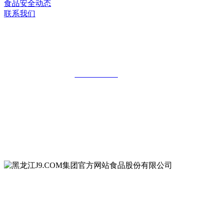
食品安全动态
联系我们
黑龙江J9.COM集团官方网站食品股份有
限公司
全国统一客服热线：
18903658751
地址：哈尔滨南岗区红旗满族乡科技园区
地址：双城经济技术开发区娃哈哈路6号
地址：黑龙江萝北县宝泉岭二九0公路一号
地址：黑龙江省延寿县工业园区北泰山路5号
公众号二维码