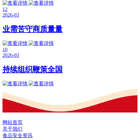
12
2026-03
业需苦守商质量量
10
2026-03
持续组织鞭策全国
网站首页
关于我们
食品安全资讯