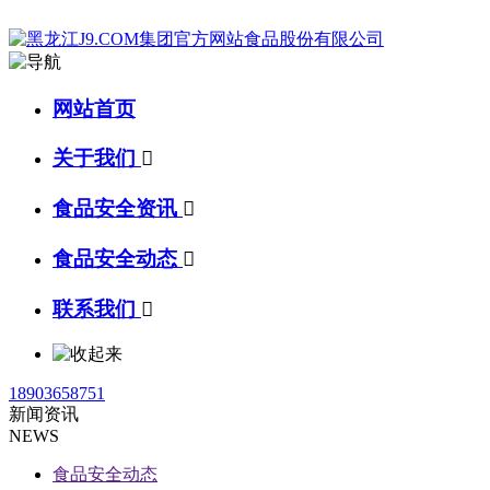
网站首页
关于我们

食品安全资讯

食品安全动态

联系我们

18903658751
新闻资讯
NEWS
食品安全动态