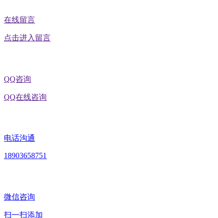
在线留言
点击进入留言
QQ咨询
QQ在线咨询
电话沟通
18903658751
微信咨询
扫一扫添加