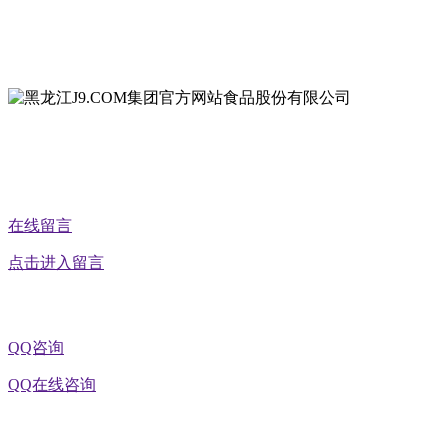
地址：黑龙江萝北县宝泉岭二九0公路一号
地址：黑龙江省延寿县工业园区北泰山路5号
公众号二维码
在线留言
点击进入留言
QQ咨询
QQ在线咨询