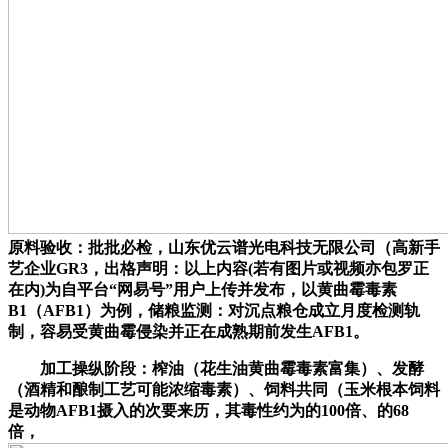
原料验收：批批必检，山东优云谱光电科技无限公司（高新手
艺企业GR3，出格声明：以上内容(若有图片或视频亦包罗正
在内)为自平台“网易号”用户上传并发布，以黄曲霉毒素
B1（AFB1）为例，储粮监测：对沉点粮仓成立月度检测轨
制，容易受黄曲霉侵染并正在成熟期前发生AFB1。
加工操纵阶段：榨油（花生油黄曲霉毒素富集）、发酵
（酒精和酿制工艺可能浓缩毒素）、饲料共同（玉米根本饲料
是动物AFB1摄入的次要来历，其毒性约为的100倍、的68
倍，