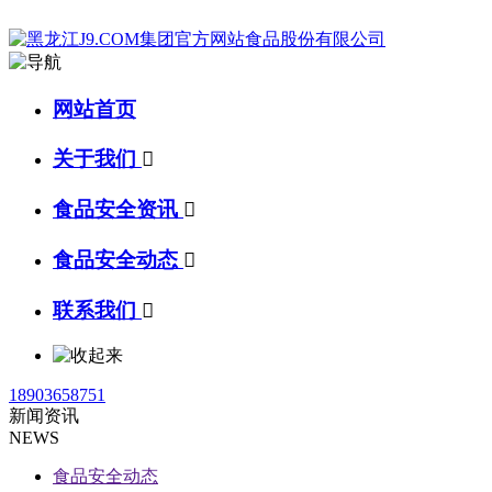
网站首页
关于我们

食品安全资讯

食品安全动态

联系我们

18903658751
新闻资讯
NEWS
食品安全动态