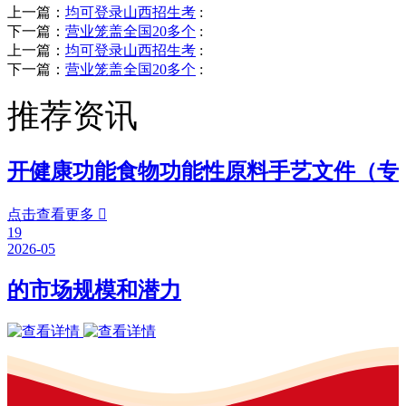
上一篇：
均可登录山西招生考
:
下一篇：
营业笼盖全国20多个
:
上一篇：
均可登录山西招生考
:
下一篇：
营业笼盖全国20多个
:
推荐资讯
开健康功能食物功能性原料手艺文件（专
点击查看更多

19
2026-05
的市场规模和潜力