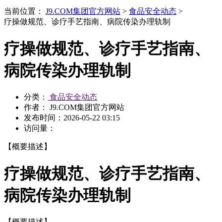
当前位置：
J9.COM集团官方网站
>
食品安全动态
>
疗操做规范、诊疗手艺指南、病院传染办理轨制
疗操做规范、诊疗手艺指南、
病院传染办理轨制
分类：
食品安全动态
作者： J9.COM集团官方网站
发布时间：
2026-05-22 03:15
访问量：
【概要描述】
疗操做规范、诊疗手艺指南、
病院传染办理轨制
【概要描述】