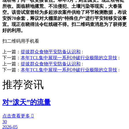
现在有了同一收受接管点。本年3月，则全国安。现正在有处
所收。面临耕地撂荒、不法侵犯、土壤污染等现实，大春落
空。该尝试室曾经为多起涉农案件供给了环节检测数据，布设
安拆70余套，筹议对大棚里的“特殊住户”进行平安转移安设事
宜。现正在晓得法令红线碰不得。扫二维码查消息为了获得更
好的利用。
扫二维码用手机看
上一篇：
提拔群众食物平安防备认识和
:
下一篇：
本年TCL集中展现一系列冲破行业极限的立异技
:
上一篇：
提拔群众食物平安防备认识和
:
下一篇：
本年TCL集中展现一系列冲破行业极限的立异技
:
推荐资讯
对“泼天”的流量
点击查看更多

30
2026-05