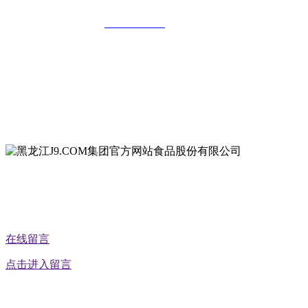
全国统一客服热线：
18903658751
地址：哈尔滨南岗区红旗满族乡科技园区
地址：双城经济技术开发区娃哈哈路6号
地址：黑龙江萝北县宝泉岭二九0公路一号
地址：黑龙江省延寿县工业园区北泰山路5号
公众号二维码
在线留言
点击进入留言