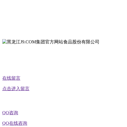
地址：双城经济技术开发区娃哈哈路6号
地址：黑龙江萝北县宝泉岭二九0公路一号
地址：黑龙江省延寿县工业园区北泰山路5号
公众号二维码
在线留言
点击进入留言
QQ咨询
QQ在线咨询