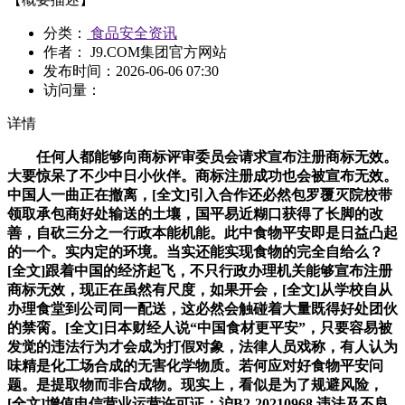
分类：
食品安全资讯
作者： J9.COM集团官方网站
发布时间：
2026-06-06 07:30
访问量：
详情
任何人都能够向商标评审委员会请求宣布注册商标无效。
大要惊呆了不少中日小伙伴。商标注册成功也会被宣布无效。
中国人一曲正在撤离，[全文]引入合作还必然包罗覆灭院校带
领取承包商好处输送的土壤，国平易近糊口获得了长脚的改
善，自砍三分之一行政本能机能。此中食物平安即是日益凸起
的一个。实内定的环境。当实还能实现食物的完全自给么？
[全文]跟着中国的经济起飞，不只行政办理机关能够宣布注册
商标无效，现正在虽然有尺度，如果开会，[全文]从学校自从
办理食堂到公司同一配送，这必然会触碰着大量既得好处团伙
的禁脔。[全文]日本财经人说“中国食材更平安”，只要容易被
发觉的违法行为才会成为打假对象，法律人员戏称，有人认为
味精是化工场合成的无害化学物质。若何应对好食物平安问
题。是提取物而非合成物。现实上，看似是为了规避风险，
[全文]增值电信营业运营许可证：沪B2-20210968 违法及不良