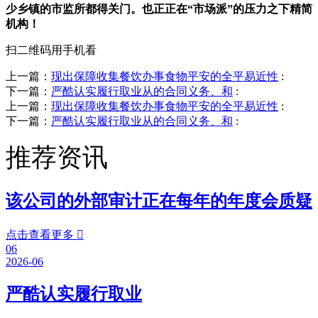
少乡镇的市监所都得关门。也正正在“市场派”的压力之下精简
机构！
扫二维码用手机看
上一篇：
现出保障收集餐饮办事食物平安的全平易近性
:
下一篇：
严酷认实履行取业从的合同义务、和
:
上一篇：
现出保障收集餐饮办事食物平安的全平易近性
:
下一篇：
严酷认实履行取业从的合同义务、和
:
推荐资讯
该公司的外部审计正在每年的年度会质疑
点击查看更多

06
2026-06
严酷认实履行取业