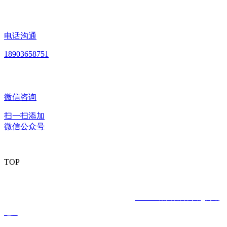
电话沟通
18903658751
微信咨询
扫一扫添加
微信公众号
TOP
版权所有：黑龙江J9.COM集团官方网站食品股份有限公司 Copyright
© 2020 All rights reserved
网站建设：
J9.COM集团官方网站
网站
地图