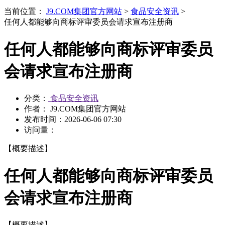
当前位置：
J9.COM集团官方网站
>
食品安全资讯
>
任何人都能够向商标评审委员会请求宣布注册商
任何人都能够向商标评审委员
会请求宣布注册商
分类：
食品安全资讯
作者： J9.COM集团官方网站
发布时间：
2026-06-06 07:30
访问量：
【概要描述】
任何人都能够向商标评审委员
会请求宣布注册商
【概要描述】