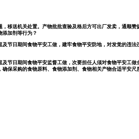
，移送机关处置。产物批批查验及格后方可出厂发卖，通顺赞扬
物添加剂等行为？
及节日期间食物平安工做，建牢食物平安防地，对发觉的违法违
及节日期间食物平安监督工做，次要担任人须对食物平安工做全
，确保采购的食物原料、食物添加剂、食物相关产物合适平安尺