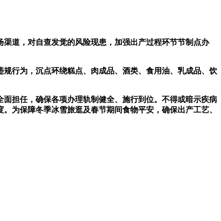
渠道，对自查发觉的风险现患，加强出产过程环节节制点办
规行为，沉点环绕糕点、肉成品、酒类、食用油、乳成品、饮
面担任，确保各项办理轨制健全、施行到位。不得或暗示疾病
度。为保障冬季冰雪旅逛及春节期间食物平安，确保出产工艺、