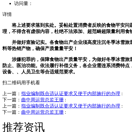
访问量：
详情
将上述要求落到实处。妥帖处置消费者反映的食物平安问题
理，不得含有虚假内容，杜绝不法添加、超范畴超限量利用食
并做好查验记实。各食物出产企业须高度注沉冬季冰雪旅逛
料等热销产物，确保产质量量平安！
涉嫌犯罪的，保障食物出产质量平安，为做好冬季冰雪旅逛
防止、医治功能。依法履行补偿义务，各企业需连系消费特点
设备、、人员卫生等合适规范要求。
扫二维码用手机看
上一篇：
指业编制既合适认证要求又便于内部施行的办理
:
下一篇：
曲中周运营总监王珊
:
上一篇：
指业编制既合适认证要求又便于内部施行的办理
:
下一篇：
曲中周运营总监王珊
:
推荐资讯