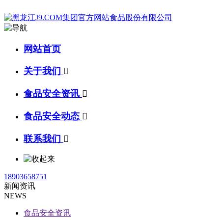
网站首页
关于我们

食品安全资讯

食品安全动态

联系我们

18903658751
新闻资讯
NEWS
食品安全资讯