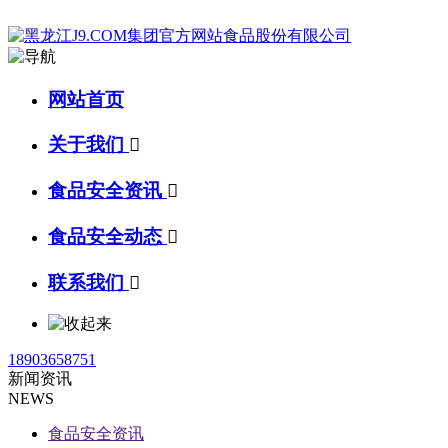
网站首页
关于我们

食品安全资讯

食品安全动态

联系我们

18903658751
新闻资讯
NEWS
食品安全资讯