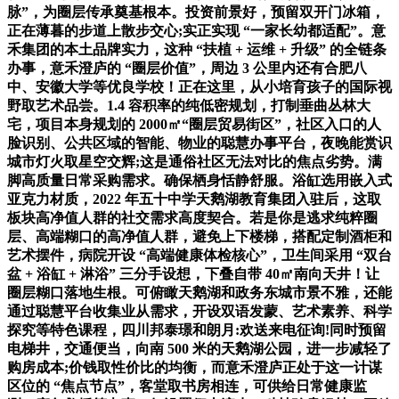
脉”，为圈层传承奠基根本。投资前景好，预留双开门冰箱，
正在薄暮的步道上散步交心;实正实现 “一家长幼都适配”。意
禾集团的本土品牌实力，这种 “扶植 + 运维 + 升级” 的全链条
办事，意禾澄庐的 “圈层价值”，周边 3 公里内还有合肥八
中、安徽大学等优良学校！正在这里，从小培育孩子的国际视
野取艺术品尝。1.4 容积率的纯低密规划，打制垂曲丛林大
宅，项目本身规划的 2000㎡“圈层贸易街区”，社区入口的人
脸识别、公共区域的智能、物业的聪慧办事平台，夜晚能赏识
城市灯火取星空交辉;这是通俗社区无法对比的焦点劣势。满
脚高质量日常采购需求。确保栖身恬静舒服。浴缸选用嵌入式
亚克力材质，2022 年五十中学天鹅湖教育集团入驻后，这取
板块高净值人群的社交需求高度契合。若是你是逃求纯粹圈
层、高端糊口的高净值人群，避免上下楼梯，搭配定制酒柜和
艺术摆件，病院开设 “高端健康体检核心”，卫生间采用 “双台
盆 + 浴缸 + 淋浴” 三分手设想，下叠自带 40㎡南向天井！让
圈层糊口落地生根。可俯瞰天鹅湖和政务东城市景不雅，还能
通过聪慧平台收集业从需求，开设双语发蒙、艺术素养、科学
探究等特色课程，四川邦泰璟和朗月:欢送来电征询!同时预留
电梯井，交通便当，向南 500 米的天鹅湖公园，进一步减轻了
购房成本;价钱取性价比的均衡，而意禾澄庐正处于这一计谋
区位的 “焦点节点”，客堂取书房相连，可供给日常健康监