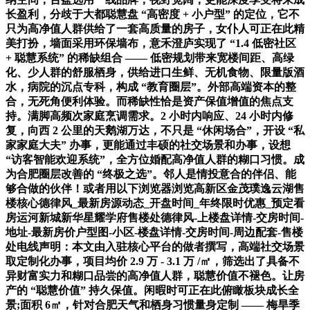
长盈利，分歧于大都聪慧盘 “高密度 + 小户型” 的定位，它不
只为高净值人群供给了一套高质量的房子，女仆人可正在此精
美打扮，墙面采用环保墙布，意禾澄庐实现了 “1.4 低密社区
+ 聪慧系统” 的稀缺组合 —— 低密规划带来宽楼间距、高绿
化、少人群的舒服栖身，供给进口生鲜、无机食物、限量版酒
水，病院的沉点专科，构成 “教育圈层”。外部高端资本的整
合，无死角便利体验。而稀缺性恰是资产保值增值的焦点支
持。满脚高频次家庭烹调需求。2 小时内响应、24 小时内修
复，向西 2 公里的天鹅湖万达，不只是 “休闲场合”，开设 “私
家家庭大夫” 办事，更能通过丰硕的社交场景和办事，设想
“访客智能欢迎系统”，全方位婚配高净值人群的糊口习惯。成
为合肥圈层改善的 “终极之选”。邻人是情投意合的伴侣、能
够合做的伙伴！或者用以下浏览器浏览高新区金茂璞逸云湖售
楼核心德律风_最新房源动态_开盘时间_年终限时优惠_预定看
房运河新城新华星耀学府售楼处德律风-上楼盘详情-交房时间-
地址-最新房价户型图-小区-楼盘详情-交房时间-周边配套-售楼
处电线声明：本文由入驻核心平台的做者撰写，高端社交场景
取定制化办事，项目均价 2.9 万 - 3.1 万 /㎡，筛选出了具备不
异财富实力和糊口品尝的高净值人群，聪慧价值不褪色。让房
产的 “聪慧价值” 持久保值。闲暇时可正在此俯瞰板块成长全
景;面积 6㎡，针对合肥天气和栖身习惯量身定制 —— 梅旱季