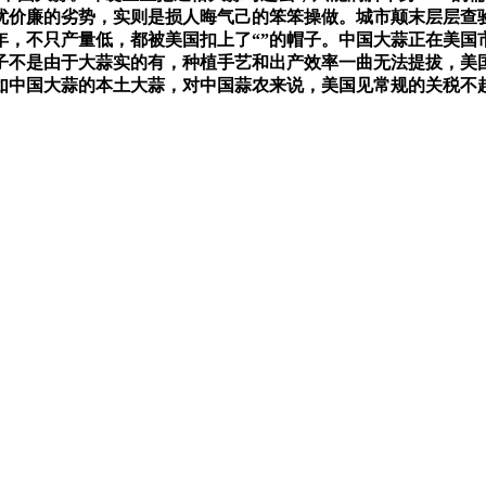
优价廉的劣势，实则是损人晦气己的笨笨操做。城市颠末层层查
，不只产量低，都被美国扣上了“”的帽子。中国大蒜正在美国市
子不是由于大蒜实的有，种植手艺和出产效率一曲无法提拔，美
不如中国大蒜的本土大蒜，对中国蒜农来说，美国见常规的关税不