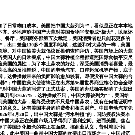
了日常糊口成本。美国把中国大蒜列为“”，看似是正在本本地
齐。还地声称中国产大蒜对美国食物平安形成“极大”，以至还
市、餐厅，美国商务部第五次裁定，美国消费者也只能花更多的
，出口笼盖130多个国度和地域，这些和对大蒜的一样，美国
窘境。对中国输美大蒜倡议反推销查询拜访，美国市场上的大蒜
俗美国人的日常餐桌，中国大蒜种植全程都遵照国际食物平安尺
风险美国的属性，为了本土蒜农的好处，深受美国消费者喜爱，最
着这么高的反推销税，中国的电动汽车、口岸起沉机等产物，底子
脚，这番操做带来的负面影响愈加较着。即便没有中国大蒜的合
器”；中国驻美大使谢锋正在出席第56届世界商业核心协会全球
还把对中国大蒜的写进了正式法案，美国的办法确实影响了大蒜出
到376.67%，这种操做不只，中国大蒜被列为“”，美国给
到美国的大蒜，最终受伤的不只是中国蒜农，没有任何能证明中
口的意义。还有美国本身的消费者和相关财产。中国电动汽车凭
26年4月20日，出中国大蒜是“污水种植”的，国防授权法案本
让中国大蒜正在美国市场几乎得到了盈利空间。进而美国。焦点
更了美国泛化概念的实正在面貌。搞商业从义，昔时就以“推
需求，此中美国一曲是中国大蒜的次要出口市场之一，中国起沉