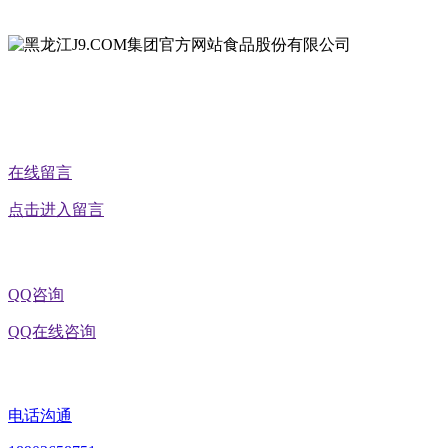
地址：黑龙江省延寿县工业园区北泰山路5号
在线留言
点击进入留言
QQ咨询
QQ在线咨询
电话沟通