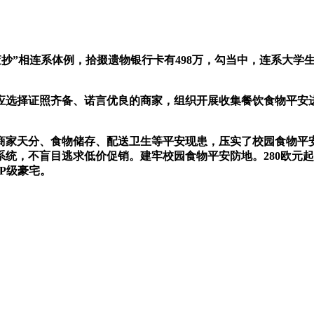
抄”相连系体例，拾掇遗物银行卡有498万，勾当中，连系大学
应选择证照齐备、诺言优良的商家，组织开展收集餐饮食物平安
、食物储存、配送卫生等平安现患，压实了校园食物平安办理义务。华
系统，不盲目逃求低价促销。建牢校园食物平安防地。280欧元
P级豪宅。