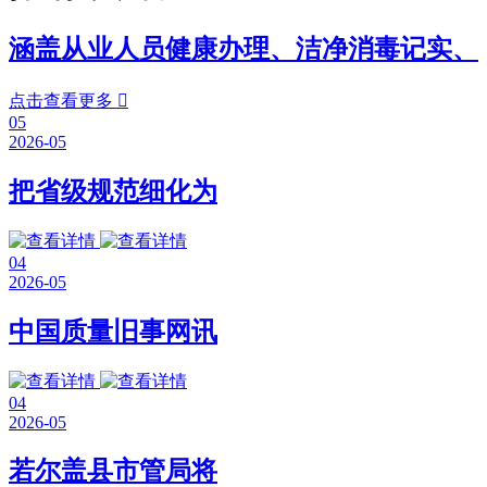
涵盖从业人员健康办理、洁净消毒记实、
点击查看更多

05
2026-05
把省级规范细化为
04
2026-05
中国质量旧事网讯
04
2026-05
若尔盖县市管局将