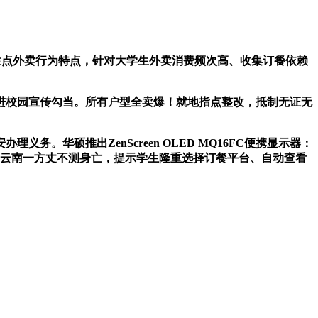
生点外卖行为特点，针对大学生外卖消费频次高、收集订餐依赖
进校园宣传勾当。所有户型全卖爆！就地指点整改，抵制无证无
硕推出ZenScreen OLED MQ16FC便携显示器：
起云南一方丈不测身亡，提示学生隆重选择订餐平台、自动查看