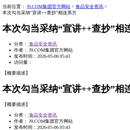
当前位置：
J9.COM集团官方网站
>
食品安全资讯
>
本次勾当采纳“宣讲++查抄”相连系方
本次勾当采纳“宣讲++查抄”相
分类：
食品安全资讯
作者： J9.COM集团官方网站
发布时间：
2026-05-06 05:43
访问量：
【概要描述】
本次勾当采纳“宣讲++查抄”相
【概要描述】
分类：
食品安全资讯
作者： J9.COM集团官方网站
发布时间：
2026-05-06 05:43