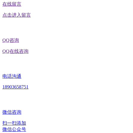
在线留言
点击进入留言
QQ咨询
QQ在线咨询
电话沟通
18903658751
微信咨询
扫一扫添加
微信公众号