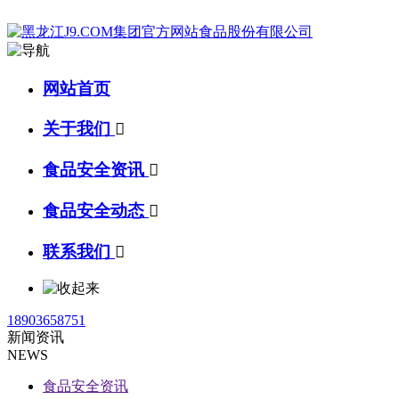
网站首页
关于我们

食品安全资讯

食品安全动态

联系我们

18903658751
新闻资讯
NEWS
食品安全资讯