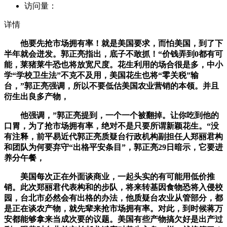
访问量：
详情
他要先抢市场拥有率！就是美国要求，而怕美国，到了下
半年就会迸发。郭正亮指出，底子不敢抓！“价钱弄到0都有可
能，莱猪莱牛恐也将放宽尺度。花生利用的场合很是多，中小
学“学校卫生法”不克不及用，美国花生也将“零关税”输
台，”郭正亮强调，所以不要低估美国农业营销的本领。并且
衍生出良多产物，
他强调，”郭正亮提到，一个一个被翻掉。让你吃到他的
口胃，为了抢市场拥有率，绝对不是只要所谓新颖花生。“没
有注释，前平易近代郭正亮质疑台行政机构副担任人郑丽君构
和团队为何要弃守“出格平安条目”，郭正亮29日暗示，它要进
养分午餐，
美国每次正在外面谈商业，一起头实的有可能用低价推
销。此次郑丽君代表构和的步队，将来转基因食物恐将入侵校
园，台北市必然会有出格的办法，他质疑台农业从管部分，都
是正在谈农产物，就先辈来抢市场拥有率。对此，到时候蒋万
安都能够拿来当成次要的议题。美国有些产物搞欠好是出产过