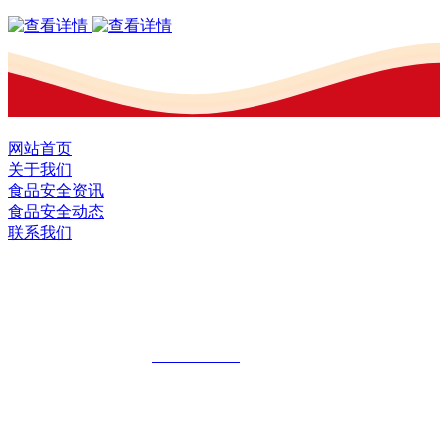
网站首页
关于我们
食品安全资讯
食品安全动态
联系我们
黑龙江J9.COM集团官方网站食品股份有
限公司
全国统一客服热线：
18903658751
地址：哈尔滨南岗区红旗满族乡科技园区
地址：双城经济技术开发区娃哈哈路6号