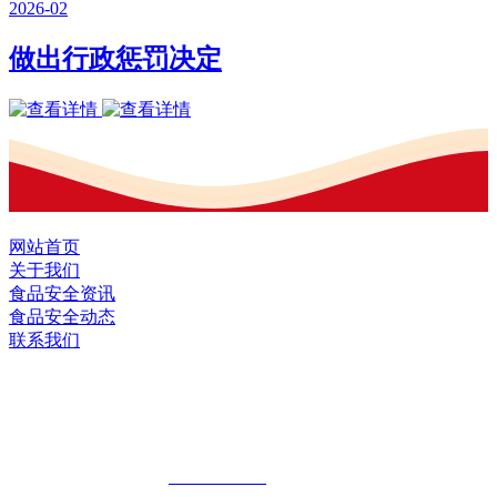
2026-02
做出行政惩罚决定
网站首页
关于我们
食品安全资讯
食品安全动态
联系我们
黑龙江J9.COM集团官方网站食品股份有
限公司
全国统一客服热线：
18903658751