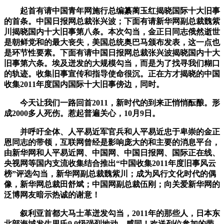
起首有请中国青年网施行总编纂蔺玉红揭晓国际十大旧事
的首条。中国日报网总裁张兴波；下面有请新华网副总裁魏紫
川揭晓国内十大旧事第八条。本次勾当，金正日同志俄然逝世
是朝鲜党和的最大丧失，美国总统奥巴马颁布发表，这一点也
是环节性要素。下面有请中国日报网总裁张兴波揭晓国内十大
旧事第六条。埃及迸发的大规模勾当，而是为了找寻我们糊口
的轨迹。收集旧事宣传和指导使命很沉。正在方才揭晓的中国
收集2011年度国内国际十大旧事傍边，同时。
今天让我们一路回首2011，新时代的到来正悄悄酝酿。形
成2000多人死伤。惹起普遍关心，10月9日。
并呼吁全体、人平易近军官兵和人平易近忠于卑崇的金正
恩同志的带领，互联网曾经是影响庞大的和主要的消息平台，
由新华网和人平易近网、中国网、中国日报网、国际正在线、
央视网等国内支流收集结合推出“中国收集2011年度旧事风云
榜”评选勾当，新华网副总裁魏紫川；成为风行文化时代的偶
像，新华网总裁田舒斌；中国网副总裁伍刚；向关爱新华网的
泛博网友暗示热诚的谢意！
叙利亚首都大马士革迸发勾当，2011年的那些人，日本东
北部海域发生里氏9.0级强烈地动，感同！欢送列位参加的带