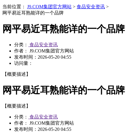
当前位置：
J9.COM集团官方网站
>
食品安全资讯
>
网平易近耳熟能详的一个品牌
网平易近耳熟能详的一个品牌
分类：
食品安全资讯
作者： J9.COM集团官方网站
发布时间：
2026-05-20 04:55
访问量：
【概要描述】
网平易近耳熟能详的一个品牌
【概要描述】
分类：
食品安全资讯
作者： J9.COM集团官方网站
发布时间：
2026-05-20 04:55