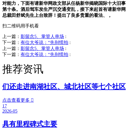
对能力，下面有请新华网政文部从任杨新华揭晓国际十大旧事
第十条。酒后驾车发生严沉交通变乱，接下来起首有请新华网
总裁田舒斌先生上台致辞！提出了良多贵重的看法、，
扫二维码用手机看
上一篇：
影留念5、掌管人串场
:
下一篇：
有位大爷说：“先别慌拍
:
上一篇：
影留念5、掌管人串场
:
下一篇：
有位大爷说：“先别慌拍
:
推荐资讯
们还走进南湖社区、城北社区等七个社区
点击查看更多

17
2026-05
具有里程碑式主要