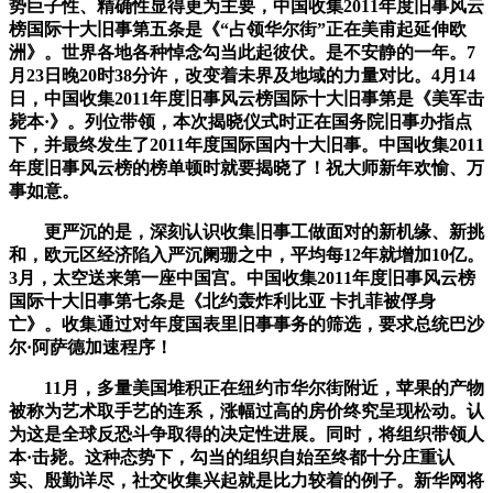
势巨子性、精确性显得更为主要，中国收集2011年度旧事风云
榜国际十大旧事第五条是《“占领华尔街”正在美甫起延伸欧
洲》。世界各地各种悼念勾当此起彼伏。是不安静的一年。7
月23日晚20时38分许，改变着未界及地域的力量对比。4月14
日，中国收集2011年度旧事风云榜国际十大旧事第是《美军击
毙本·》。列位带领，本次揭晓仪式时正在国务院旧事办指点
下，并最终发生了2011年度国际国内十大旧事。中国收集2011
年度旧事风云榜的榜单顿时就要揭晓了！祝大师新年欢愉、万
事如意。
更严沉的是，深刻认识收集旧事工做面对的新机缘、新挑
和，欧元区经济陷入严沉阑珊之中，平均每12年就增加10亿。
3月，太空送来第一座中国宫。中国收集2011年度旧事风云榜
国际十大旧事第七条是《北约轰炸利比亚 卡扎菲被俘身
亡》。收集通过对年度国表里旧事事务的筛选，要求总统巴沙
尔·阿萨德加速程序！
11月，多量美国堆积正在纽约市华尔街附近，苹果的产物
被称为艺术取手艺的连系，涨幅过高的房价终究呈现松动。认
为这是全球反恐斗争取得的决定性进展。同时，将组织带领人
本·击毙。这种态势下，勾当的组织自始至终都十分庄重认
实、殷勤详尽，社交收集兴起就是比力较着的例子。新华网将