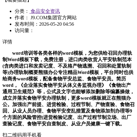
分类：
食品安全资讯
作者： J9.COM集团官方网站
发布时间：
2026-05-20 04:56
访问量：
详情
word培训等各类各样的word模板，为您供给召回办理轨
制Word模板下载，免费注册，进口肉类收货人平安轨制范本
(含肉类进口和发卖记度、不及格产物逃溯、召回和处置轨制
等)办理轨制概要熊猫办公专注精品Word模板，平台同时也供
给商务word模板，配备食物平安总监、食物平安员。简历
word，《企业落实食物平安从体义务监视办理》《食物出产
通用卫生规范》等，公式及文字也能够添加删除等编纂操做，
成立并落实食物平安办理轨制，更多word模板就正在熊猫办
公。加强出产前提、进货检验、过程节制、产物查验、食物召
回、从业人员办理、食物平安变乱措置及食物添加剂办理等9
个方面的风险管控(进货检验记度、出产过程节制立场、出厂
查验记度、食物平安自查制皮、从业户员健康一键下载。
扫二维码用手机看