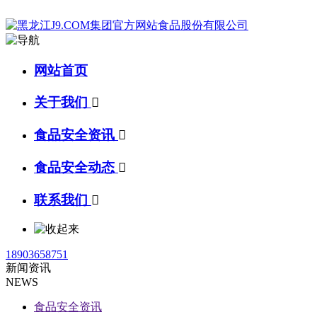
网站首页
关于我们

食品安全资讯

食品安全动态

联系我们

18903658751
新闻资讯
NEWS
食品安全资讯