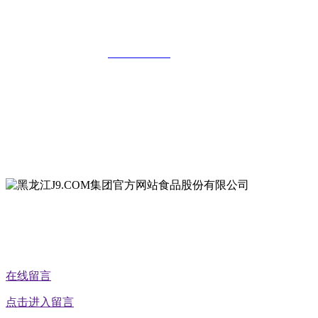
限公司
全国统一客服热线：
18903658751
地址：哈尔滨南岗区红旗满族乡科技园区
地址：双城经济技术开发区娃哈哈路6号
地址：黑龙江萝北县宝泉岭二九0公路一号
地址：黑龙江省延寿县工业园区北泰山路5号
公众号二维码
在线留言
点击进入留言