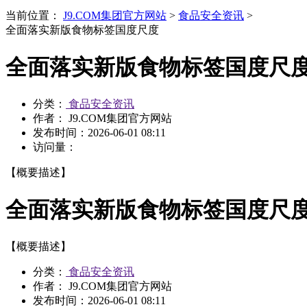
当前位置：
J9.COM集团官方网站
>
食品安全资讯
>
全面落实新版食物标签国度尺度
全面落实新版食物标签国度尺
分类：
食品安全资讯
作者： J9.COM集团官方网站
发布时间：
2026-06-01 08:11
访问量：
【概要描述】
全面落实新版食物标签国度尺
【概要描述】
分类：
食品安全资讯
作者： J9.COM集团官方网站
发布时间：
2026-06-01 08:11