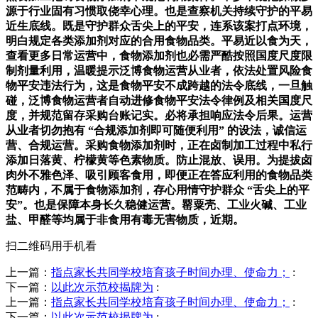
源于行业固有习惯取侥幸心理。也是查察机关持续守护的平易
近生底线。既是守护群众舌尖上的平安，连系该案打点环境，
明白规定各类添加剂对应的合用食物品类。平易近以食为天，
查看更多日常运营中，食物添加剂也必需严酷按照国度尺度限
制剂量利用，温暖提示泛博食物运营从业者，依法处置风险食
物平安违法行为，这是食物平安不成跨越的法令底线，一旦触
碰，泛博食物运营者自动进修食物平安法令律例及相关国度尺
度，并规范留存采购台账记实。必将承担响应法令后果。运营
从业者切勿抱有 “合规添加剂即可随便利用” 的设法，诚信运
营、合规运营。采购食物添加剂时，正在卤制加工过程中私行
添加日落黄、柠檬黄等色素物质。防止混放、误用。为提拔卤
肉外不雅色泽、吸引顾客食用，即便正在答应利用的食物品类
范畴内，不属于食物添加剂，存心用情守护群众 “舌尖上的平
安”。也是保障本身长久稳健运营。罂粟壳、工业火碱、工业
盐、甲醛等均属于非食用有毒无害物质，近期。
扫二维码用手机看
上一篇：
指点家长共同学校培育孩子时间办理、使命力；
:
下一篇：
以此次示范校揭牌为
:
上一篇：
指点家长共同学校培育孩子时间办理、使命力；
:
下一篇：
以此次示范校揭牌为
: