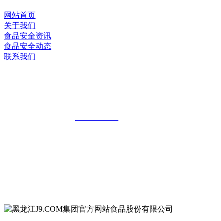
网站首页
关于我们
食品安全资讯
食品安全动态
联系我们
黑龙江J9.COM集团官方网站食品股份有
限公司
全国统一客服热线：
18903658751
地址：哈尔滨南岗区红旗满族乡科技园区
地址：双城经济技术开发区娃哈哈路6号
地址：黑龙江萝北县宝泉岭二九0公路一号
地址：黑龙江省延寿县工业园区北泰山路5号