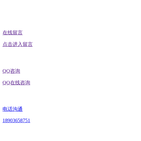
公众号二维码
在线留言
点击进入留言
QQ咨询
QQ在线咨询
电话沟通
18903658751