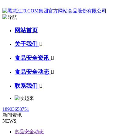
网站首页
关于我们

食品安全资讯

食品安全动态

联系我们

18903658751
新闻资讯
NEWS
食品安全动态