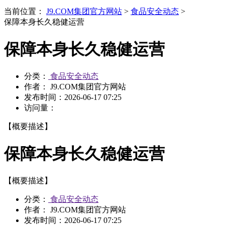
当前位置：
J9.COM集团官方网站
>
食品安全动态
>
保障本身长久稳健运营
保障本身长久稳健运营
分类：
食品安全动态
作者： J9.COM集团官方网站
发布时间：
2026-06-17 07:25
访问量：
【概要描述】
保障本身长久稳健运营
【概要描述】
分类：
食品安全动态
作者： J9.COM集团官方网站
发布时间：
2026-06-17 07:25