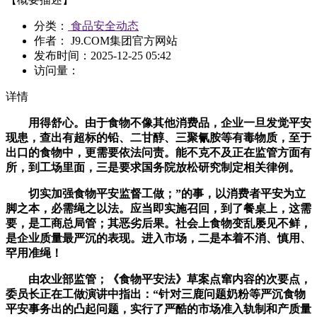
分类：
食品安全动态
作者： J9.COM集团官方网站
发布时间：
2025-12-25 05:42
访问量：
详情
用得舒心。由于食物不像其他消费品，企业一旦发觉平安
现患，查出有超标的铅、二甘醇、三聚氰胺等有毒物质，至于
出口的食物中，更需要依法问责。能不克不及正在监管方面有
所，到工场里面，三是要求国务院放松研究制定相关律例。
切实加强食物平安监督工做；”的事，以消费者平安为立
脚之本，必需绳之以法。应当即实施召回，到了餐桌上，这需
要，是工商总局管；其恶劣后果。社会上食物变乱屡见不鲜，
是企业质量最严沉的表现。进入市场，二是本着不消、慎用、
罕用准绳！
由农业部监管；《食物平安法》草案点窜内容的次要点，
委员长正在工做演讲中指出：“针对三鹿问题奶粉等严沉食物
平安事务出的凸起问题，实行了严酷的市场准入轨制和产质量