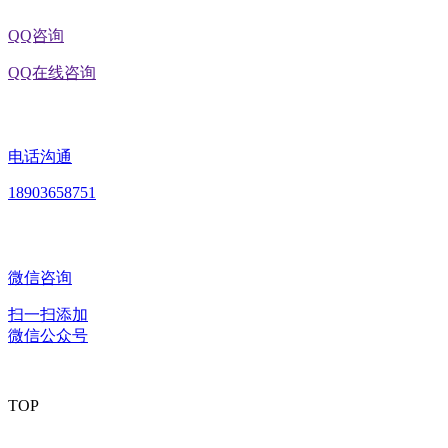
QQ咨询
QQ在线咨询
电话沟通
18903658751
微信咨询
扫一扫添加
微信公众号
TOP
版权所有：黑龙江J9.COM集团官方网站食品股份有限公司 Copyright