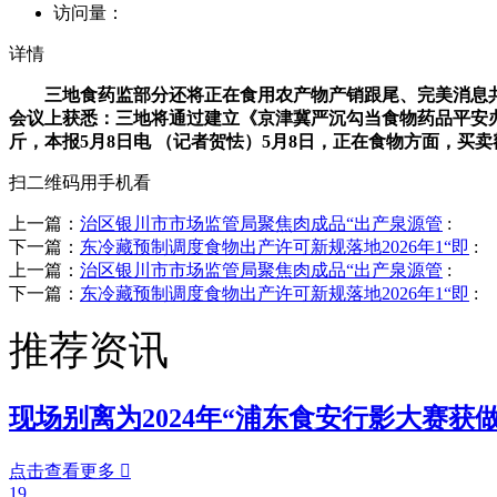
访问量：
详情
三地食药监部分还将正在食用农产物产销跟尾、完美消息共
会议上获悉：三地将通过建立《京津冀严沉勾当食物药品平安办
斤，本报5月8日电 （记者贺怯）5月8日，正在食物方面，买
扫二维码用手机看
上一篇：
治区银川市市场监管局聚焦肉成品“出产泉源管
:
下一篇：
东冷藏预制调度食物出产许可新规落地2026年1“即
:
上一篇：
治区银川市市场监管局聚焦肉成品“出产泉源管
:
下一篇：
东冷藏预制调度食物出产许可新规落地2026年1“即
:
推荐资讯
现场别离为2024年“浦东食安行影大赛获
点击查看更多

19