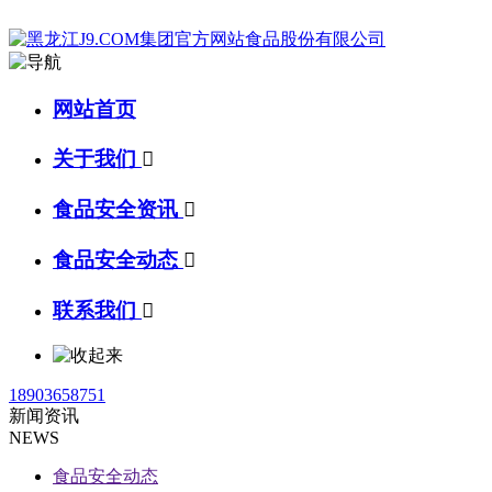
网站首页
关于我们

食品安全资讯

食品安全动态

联系我们

18903658751
新闻资讯
NEWS
食品安全动态