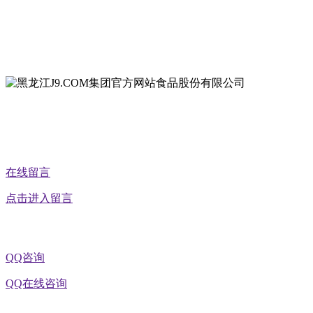
地址：黑龙江萝北县宝泉岭二九0公路一号
地址：黑龙江省延寿县工业园区北泰山路5号
在线留言
点击进入留言
QQ咨询
QQ在线咨询