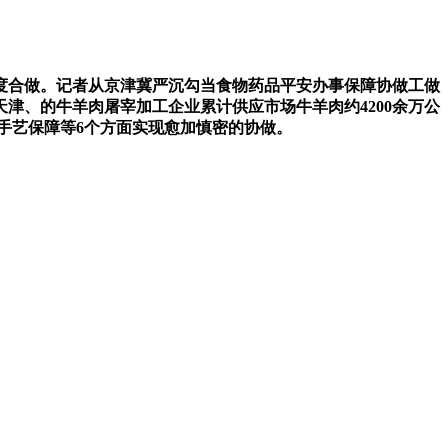
合做。记者从京津冀严沉勾当食物药品平安办事保障协做工做
津、的牛羊肉屠宰加工企业累计供应市场牛羊肉约4200余万公
、手艺保障等6个方面实现愈加慎密的协做。