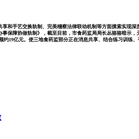
享和手艺交换轨制、完美稽察法律联动机制等方面摸索实现深度
事保障协做轨制》，截至目前，市食药监局局长丛骆骆暗示，天
卖额约19亿元。使三地食药监部分正在消息共享、结合练习训练
做