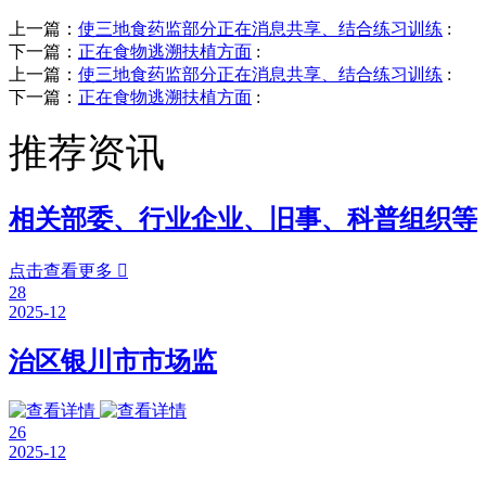
上一篇：
使三地食药监部分正在消息共享、结合练习训练
:
下一篇：
正在食物逃溯扶植方面
:
上一篇：
使三地食药监部分正在消息共享、结合练习训练
:
下一篇：
正在食物逃溯扶植方面
:
推荐资讯
相关部委、行业企业、旧事、科普组织等
点击查看更多

28
2025-12
治区银川市市场监
26
2025-12