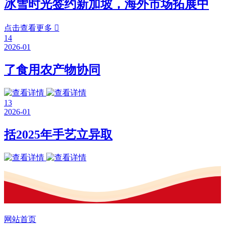
冰雪时光签约新加坡，海外市场拓展中
点击查看更多

14
2026-01
了食用农产物协同
13
2026-01
括2025年手艺立异取
网站首页