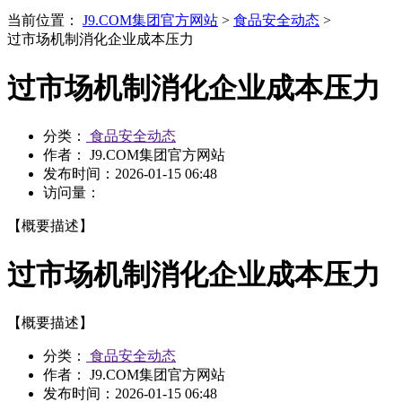
当前位置：
J9.COM集团官方网站
>
食品安全动态
>
过市场机制消化企业成本压力
过市场机制消化企业成本压力
分类：
食品安全动态
作者： J9.COM集团官方网站
发布时间：
2026-01-15 06:48
访问量：
【概要描述】
过市场机制消化企业成本压力
【概要描述】
分类：
食品安全动态
作者： J9.COM集团官方网站
发布时间：
2026-01-15 06:48