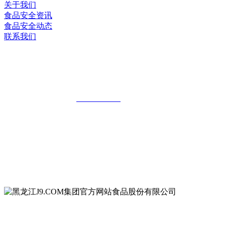
关于我们
食品安全资讯
食品安全动态
联系我们
黑龙江J9.COM集团官方网站食品股份有
限公司
全国统一客服热线：
18903658751
地址：哈尔滨南岗区红旗满族乡科技园区
地址：双城经济技术开发区娃哈哈路6号
地址：黑龙江萝北县宝泉岭二九0公路一号
地址：黑龙江省延寿县工业园区北泰山路5号
公众号二维码