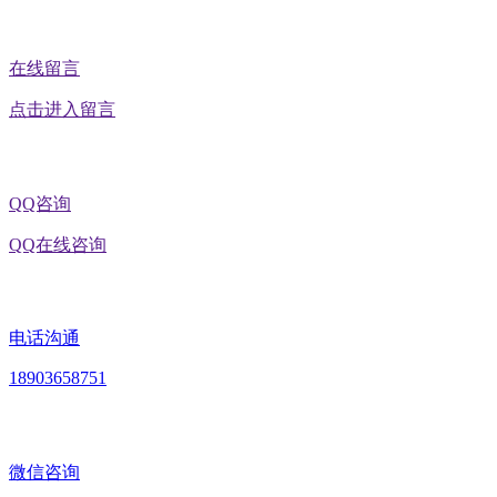
在线留言
点击进入留言
QQ咨询
QQ在线咨询
电话沟通
18903658751
微信咨询