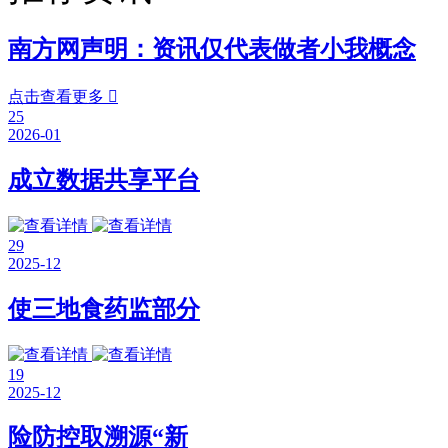
南方网声明：资讯仅代表做者小我概念
点击查看更多

25
2026-01
成立数据共享平台
29
2025-12
使三地食药监部分
19
2025-12
险防控取溯源“新