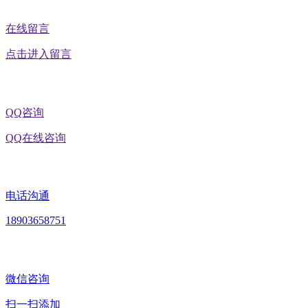
在线留言
点击进入留言
QQ咨询
QQ在线咨询
电话沟通
18903658751
微信咨询
扫一扫添加