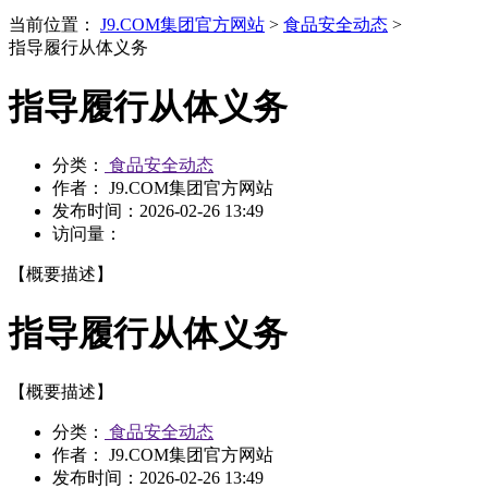
当前位置：
J9.COM集团官方网站
>
食品安全动态
>
指导履行从体义务
指导履行从体义务
分类：
食品安全动态
作者： J9.COM集团官方网站
发布时间：
2026-02-26 13:49
访问量：
【概要描述】
指导履行从体义务
【概要描述】
分类：
食品安全动态
作者： J9.COM集团官方网站
发布时间：
2026-02-26 13:49