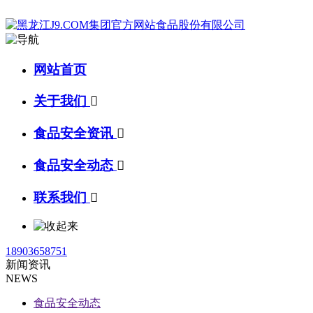
网站首页
关于我们

食品安全资讯

食品安全动态

联系我们

18903658751
新闻资讯
NEWS
食品安全动态