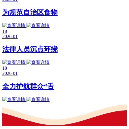
为规范自治区食物
18
2026-01
法律人员沉点环绕
18
2026-01
全力护航群众“舌