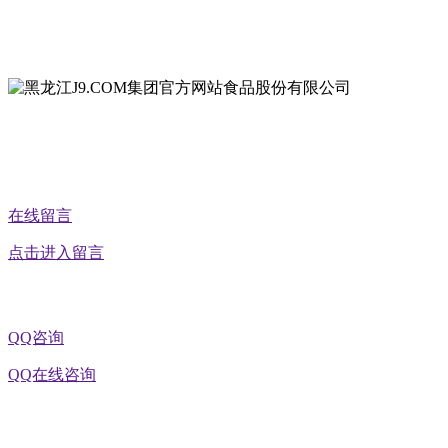
地址：黑龙江省延寿县工业园区北泰山路5号
公众号二维码
在线留言
点击进入留言
QQ咨询
QQ在线咨询