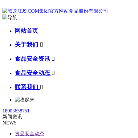
网站首页
关于我们

食品安全资讯

食品安全动态

联系我们

18903658751
新闻资讯
NEWS
食品安全动态