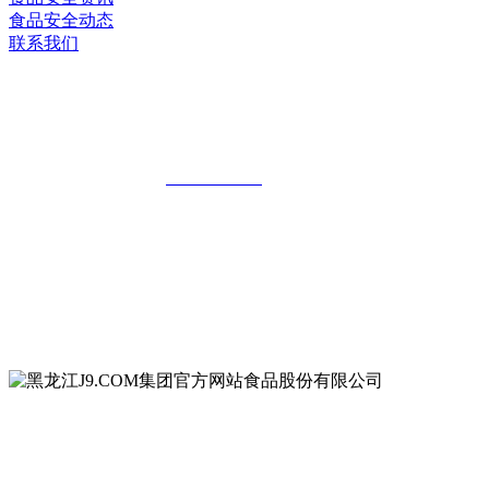
食品安全动态
联系我们
黑龙江J9.COM集团官方网站食品股份有
限公司
全国统一客服热线：
18903658751
地址：哈尔滨南岗区红旗满族乡科技园区
地址：双城经济技术开发区娃哈哈路6号
地址：黑龙江萝北县宝泉岭二九0公路一号
地址：黑龙江省延寿县工业园区北泰山路5号
公众号二维码