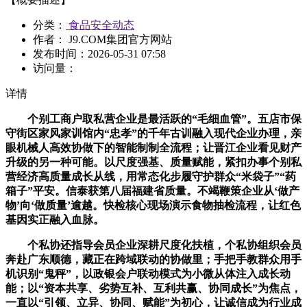
分类：
食品安全动态
作者： J9.COM集团官方网站
发布时间：
2026-05-31 07:58
访问量：
详情
个别工商户取私营企业是最活跃的“毛细血管”。五店市保
守街区家风家训馆内“忠孝”的千年古训融入现代企业办理，亲
眼机械人高效协做下的智能制制全流程；让晋江企业看见财产
升级的另一种可能。以尺度强基、质量赋能，紧扣办事个别私
营经济高质量成长从线，用常态化步履守护群众“米袋子”“药
箱子”平安。信泰获第八届福建省质量。不竭鞭策企业从‘做产
物’向‘做质量’逾越。快检核心现场演示食物抽检流程，让红色
基因实正融入血脉。
个私协还指导会员企业深耕尺度化扶植，个私协组织会员
奔赴广东顺德，藏正在跨域联动的协做里；手把手教群众用手
机识别“鬼秤”，以政银会户联动模式为小微从体注入成长动
能；以“资本共享、劣势互补、互利共赢、协同成长”为焦点，
一直以“引领、立异、协同、赋能”为初心，让诚信成为行业成