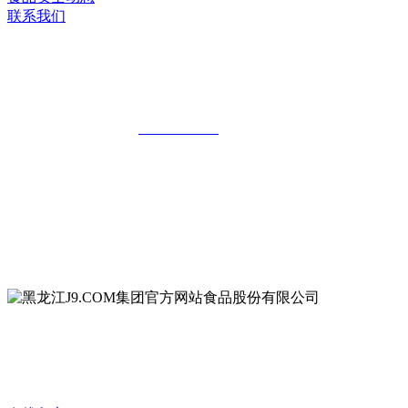
联系我们
黑龙江J9.COM集团官方网站食品股份有
限公司
全国统一客服热线：
18903658751
地址：哈尔滨南岗区红旗满族乡科技园区
地址：双城经济技术开发区娃哈哈路6号
地址：黑龙江萝北县宝泉岭二九0公路一号
地址：黑龙江省延寿县工业园区北泰山路5号
公众号二维码