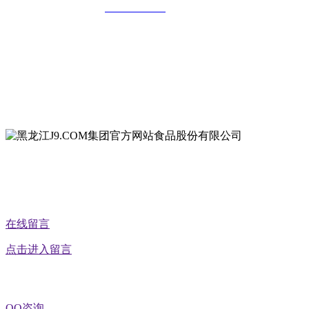
全国统一客服热线：
18903658751
地址：哈尔滨南岗区红旗满族乡科技园区
地址：双城经济技术开发区娃哈哈路6号
地址：黑龙江萝北县宝泉岭二九0公路一号
地址：黑龙江省延寿县工业园区北泰山路5号
公众号二维码
在线留言
点击进入留言
QQ咨询