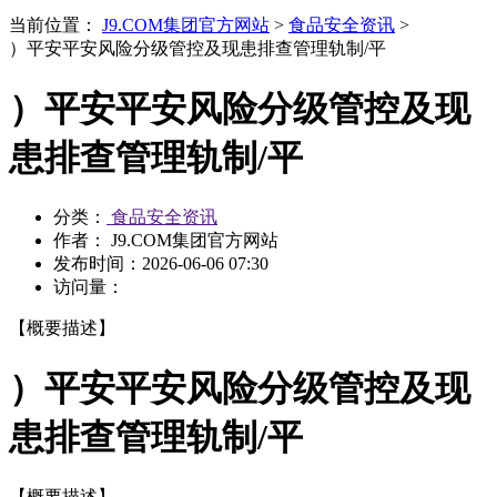
当前位置：
J9.COM集团官方网站
>
食品安全资讯
>
）平安平安风险分级管控及现患排查管理轨制/平
）平安平安风险分级管控及现
患排查管理轨制/平
分类：
食品安全资讯
作者： J9.COM集团官方网站
发布时间：
2026-06-06 07:30
访问量：
【概要描述】
）平安平安风险分级管控及现
患排查管理轨制/平
【概要描述】