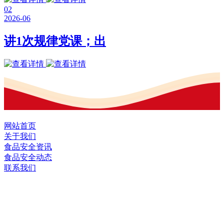
02
2026-06
讲1次规律党课；出
网站首页
关于我们
食品安全资讯
食品安全动态
联系我们
黑龙江J9.COM集团官方网站食品股份有
限公司