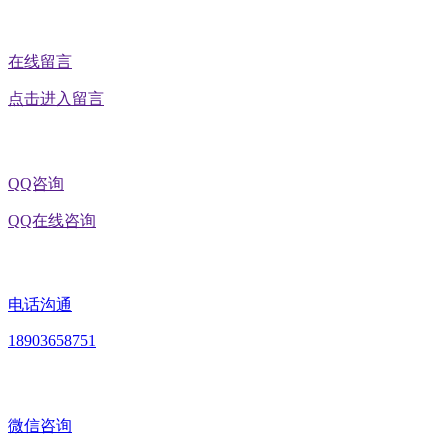
在线留言
点击进入留言
QQ咨询
QQ在线咨询
电话沟通
18903658751
微信咨询