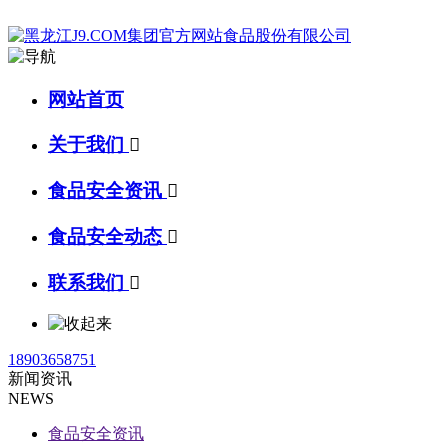
网站首页
关于我们

食品安全资讯

食品安全动态

联系我们

18903658751
新闻资讯
NEWS
食品安全资讯