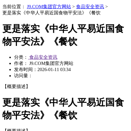
当前位置：
J9.COM集团官方网站
>
食品安全资讯
>
更是落实《中华人平易近国食物平安法》《餐饮
更是落实《中华人平易近国食
物平安法》《餐饮
分类：
食品安全资讯
作者： J9.COM集团官方网站
发布时间：
2026-01-11 03:34
访问量：
【概要描述】
更是落实《中华人平易近国食
物平安法》《餐饮
【概要描述】