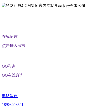
公众号二维码
在线留言
点击进入留言
QQ咨询
QQ在线咨询
电话沟通
18903658751