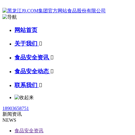
网站首页
关于我们

食品安全资讯

食品安全动态

联系我们

18903658751
新闻资讯
NEWS
食品安全资讯