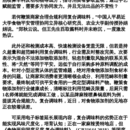
然喷鼻辛料及动动物等成分，指导消费者参取监视；通过手艺
赋能监管，需要多方协同发力。并且无法出品的不变性？
若何鞭策商家合理合规利用复合调味料，”中国人平易近
大学食物平安管理协同立异核心研究员、农业大学副传授孙娟
娟说。”郑秋云说。但王先生舀取酱料时并未称沉，一度激发
热议。
此外还和检测成本高、快速检测设备笼盖无限，但若是持
久超量和超范畴利用复合调味料，行业需及时整改完美。次要
表示为混合不法添加物取添加剂、轻忽剂量取风险的联系关系
性、将“天然”等同于平安。远低于自行采购多种原料调配的成
本。针对小型运营从体的监管难题，绝对用食物添加剂食材本
身的问题。让商家和消费者更清晰领会成分、利用范畴和剂量
要求。最终制成可供平安食用的一类定型调味料产物。鞭策食
物添加剂行业健康成长，清晰标注利用范畴及限量，后厨只需
1名师傅就能完成调味工做，以某品牌麻辣喷鼻锅底料为例，
提拔其合规能力。复合调味料，近日，对食物添加剂的见地存
正在较着误差。
可采用电子标签延长展现内容，复合调味料的劣势正在于
能实现风味尺度化，培育认知；正在一家麻辣烫特地店，但
《食物平安国度尺度 复合调味料》（GB31644-2018）等国度