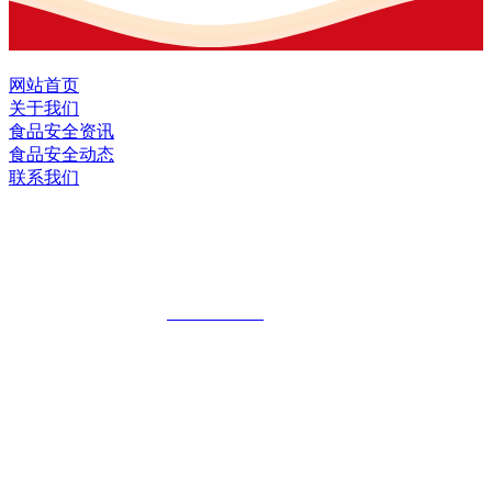
网站首页
关于我们
食品安全资讯
食品安全动态
联系我们
黑龙江J9.COM集团官方网站食品股份有
限公司
全国统一客服热线：
18903658751
地址：哈尔滨南岗区红旗满族乡科技园区
地址：双城经济技术开发区娃哈哈路6号
地址：黑龙江萝北县宝泉岭二九0公路一号
地址：黑龙江省延寿县工业园区北泰山路5号