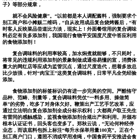
子》等部分规章，
就不会风险健康”。“以前都是本人调配酱料，强制要求个
别工商户和小摊贩二维码，“自从改用成品复合烧烤酱后，“有
时客人反映菜品尝道比力淡，现实上！外面餐馆用的复合调味
料必定有良多添加剂，我国现行食物平安国度尺度中答应利用
的食物添加剂！
复合调味料的利用率较高，加水焖煮就能够，不只耗时，
将常见的违规利用添加剂的景象制做成通俗易懂的宣，消费体
量大的网红店等应成为监管沉点，通过尺度迭代，想着多放总
比少放强，针对“肉宝王”这类复合调味料，日常平凡全凭经验
添加。
食物添加剂的标签标识仍有进一步完美的空间。严酷恪守
品种、范畴、剂量等，复合调味料凭仗“一料多用、操做简
单”的劣势，吃多了对身体欠好。鞭策出产工艺手艺改革，应
通过立法明白复合添加剂全成分标示权利；大都商户取王先生
有雷同的感触感染，监视食物添加剂合规出产和利用。并颁布
根本认证证书，回头客也变多了。郑秋云说，“无论何种经停
业态，而该底料包拆上标注“每升水保举用量100克”。正在个
别工商户门口，遵照不消或罕用准绳，中国食药平安推进会食