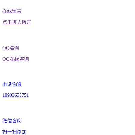
在线留言
点击进入留言
QQ咨询
QQ在线咨询
电话沟通
18903658751
微信咨询
扫一扫添加