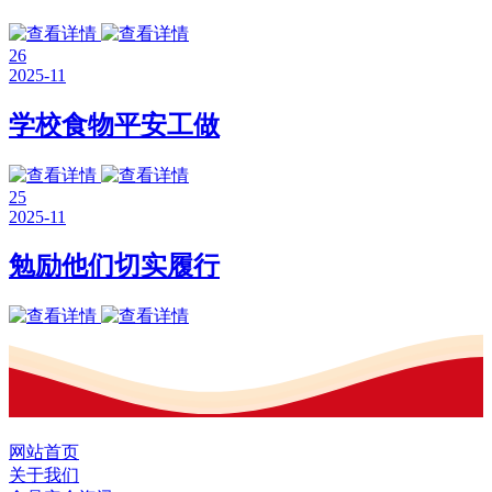
26
2025-11
学校食物平安工做
25
2025-11
勉励他们切实履行
网站首页
关于我们