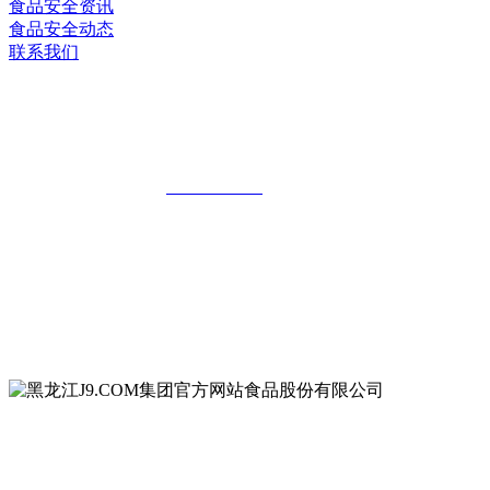
食品安全资讯
食品安全动态
联系我们
黑龙江J9.COM集团官方网站食品股份有
限公司
全国统一客服热线：
18903658751
地址：哈尔滨南岗区红旗满族乡科技园区
地址：双城经济技术开发区娃哈哈路6号
地址：黑龙江萝北县宝泉岭二九0公路一号
地址：黑龙江省延寿县工业园区北泰山路5号
公众号二维码