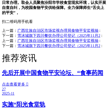
日常办理。取会人员聚焦汾阳市学校食堂现实环境，认实开展
自查自纠，为校园食物平安供给保障。全力保障师生“舌尖上
的平安”，
扫二维码用手机看
上一篇：
广西壮族自治区市场监视办理局食物平安监视抽
:
下一篇：
雪冰城旗下四川餐饮办理公司登记（2025年11月2
:
上一篇：
广西壮族自治区市场监视办理局食物平安监视抽
:
下一篇：
雪冰城旗下四川餐饮办理公司登记（2025年11月2
:
推荐资讯
先后开展中国食物平安论坛、“食事药闻
点击查看更多

27
2025-11
实施“阳光食堂轨