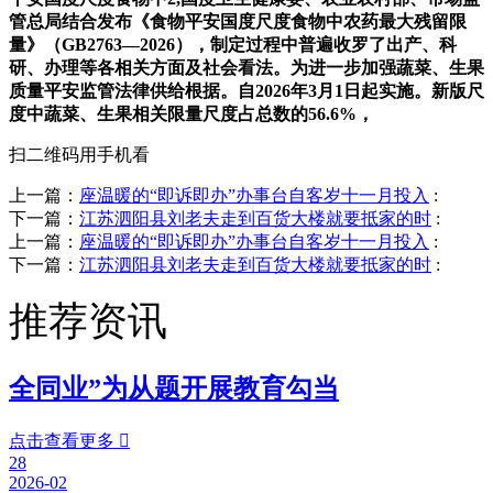
管总局结合发布《食物平安国度尺度食物中农药最大残留限
量》（GB2763—2026），制定过程中普遍收罗了出产、科
研、办理等各相关方面及社会看法。为进一步加强蔬菜、生果
质量平安监管法律供给根据。自2026年3月1日起实施。新版尺
度中蔬菜、生果相关限量尺度占总数的56.6%，
扫二维码用手机看
上一篇：
座温暖的“即诉即办”办事台自客岁十一月投入
:
下一篇：
江苏泗阳县刘老夫走到百货大楼就要抵家的时
:
上一篇：
座温暖的“即诉即办”办事台自客岁十一月投入
:
下一篇：
江苏泗阳县刘老夫走到百货大楼就要抵家的时
:
推荐资讯
全同业”为从题开展教育勾当
点击查看更多

28
2026-02