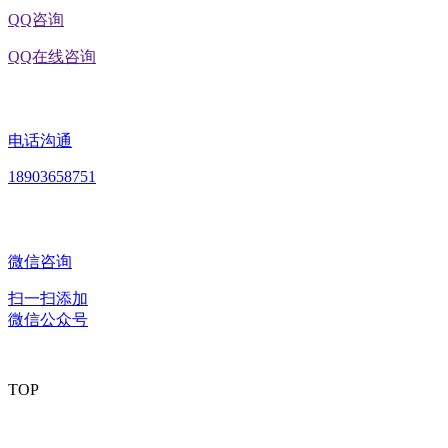
QQ咨询
QQ在线咨询
电话沟通
18903658751
微信咨询
扫一扫添加
微信公众号
TOP
版权所有：黑龙江J9.COM集团官方网站食品股份有限公司 Copyright