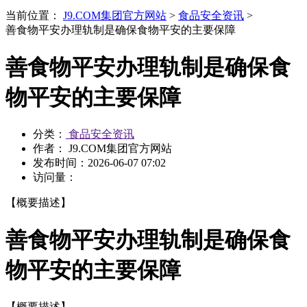
当前位置：
J9.COM集团官方网站
>
食品安全资讯
>
善食物平安办理轨制是确保食物平安的主要保障
善食物平安办理轨制是确保食
物平安的主要保障
分类：
食品安全资讯
作者： J9.COM集团官方网站
发布时间：
2026-06-07 07:02
访问量：
【概要描述】
善食物平安办理轨制是确保食
物平安的主要保障
【概要描述】