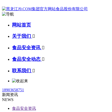
网站首页
关于我们

食品安全资讯

食品安全动态

联系我们

18903658751
新闻资讯
NEWS
食品安全资讯