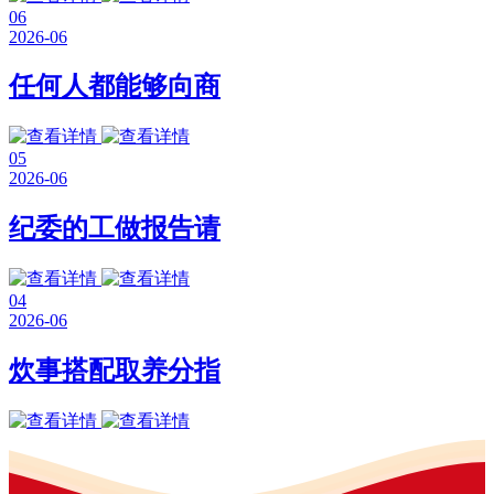
06
2026-06
任何人都能够向商
05
2026-06
纪委的工做报告请
04
2026-06
炊事搭配取养分指