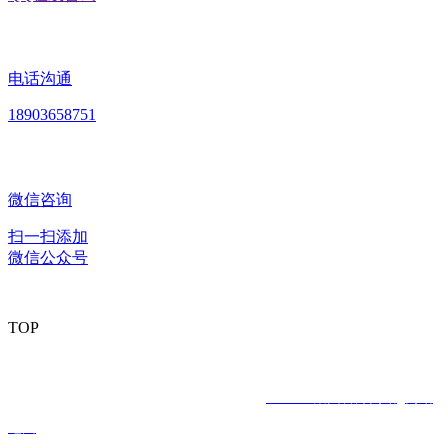
电话沟通
18903658751
微信咨询
扫一扫添加
微信公众号
TOP
版权所有：黑龙江J9.COM集团官方网站食品股份有限公司 Copyright
© 2020 All rights reserved
网站建设：
J9.COM集团官方网站
网站
地图