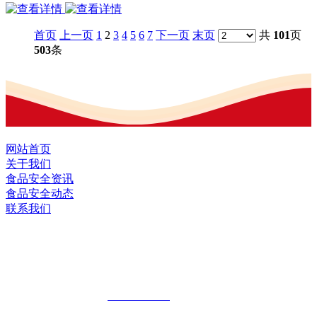
首页
上一页
1
2
3
4
5
6
7
下一页
末页
共
101
页
503
条
网站首页
关于我们
食品安全资讯
食品安全动态
联系我们
黑龙江J9.COM集团官方网站食品股份有
限公司
全国统一客服热线：
18903658751