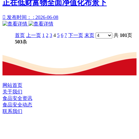
正在低财富物全面净值化布景下

发布时间： : 2026-06-08
首页
上一页
1
2
3
4
5
6
7
下一页
末页
共
101
页
503
条
网站首页
关于我们
食品安全资讯
食品安全动态
联系我们
黑龙江J9.COM集团官方网站食品股份有
限公司