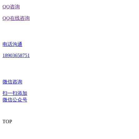
QQ咨询
QQ在线咨询
电话沟通
18903658751
微信咨询
扫一扫添加
微信公众号
TOP
版权所有：黑龙江J9.COM集团官方网站食品股份有限公司 Copyright