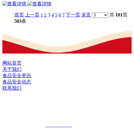
首页
上一页
1
2
3
4
5
6
7
下一页
末页
共
101
页
503
条
网站首页
关于我们
食品安全资讯
食品安全动态
联系我们
黑龙江J9.COM集团官方网站食品股份有
限公司
全国统一客服热线：
18903658751