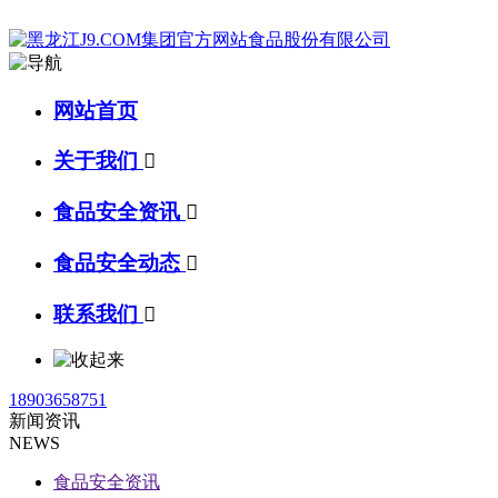
网站首页
关于我们

食品安全资讯

食品安全动态

联系我们

18903658751
新闻资讯
NEWS
食品安全资讯